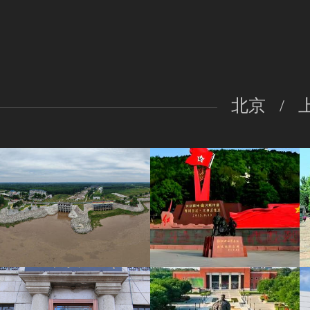
北京
/
阳谷县陶城铺黄河水利风景区
苍溪红军渡•西武当山景区VR